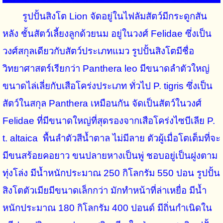
รูปปั้นสิงโต Lion จัดอยู่ในไฟลัมสัตว์มีกระดูกสัน
หลัง ชั้นสัตว์เลี้ยงลูกด้วยนม อยู่ในวงศ์ Felidae ซึ่งเป็น
วงศ์สกุลเดียวกับสัตว์ประเภทแมว รูปปั้นสิงโตมีชื่อ
วิทยาศาสตร์เรียกว่า Panthera leo มีขนาดลำตัวใหญ่
ขนาดไล่เลี่ยกับเสือโคร่งประเภท ทั่วไป P. tigris ซึ่งเป็น
สัตว์ในสกุล Panthera เหมือนกัน จัดเป็นสัตว์ในวงศ์
Felidae ที่มีขนาดใหญ่ที่สุดรองจากเสือโคร่งไซบีเลีย P.
t. altaica พื้นลำตัวสีน้ำตาล ไม่มีลาย ตัวผู้เมื่อโตเต็มที่จะ
มีขนสร้อยคอยาว ขนปลายหางเป็นพู่ ชอบอยู่เป็นฝูงตาม
ทุ่งโล่ง มีน้ำหนักประมาณ 250 กิโลกรัม 550 ปอน รูปปั้น
สิงโตตัวเมียมีขนาดเล็กกว่า มักทำหน้าที่ล่าเหยื่อ มีน้ำ
หนักประมาณ 180 กิโลกรัม 400 ปอนด์ มีถิ่นกำเนิดใน