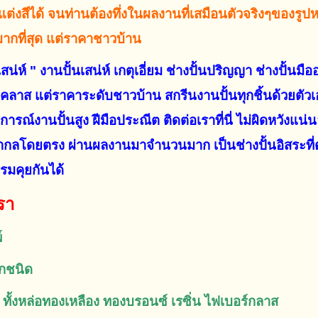
่งสีได้ จนท่านต้องทึ่งในผลงานที่เสมือนตัวจริงๆของรูปหล่อท
ากที่สุด แต่ราคาชาวบ้าน
นเสน่ห์ " งานปั้นเสน่ห์ เกตุเอี่ยม ช่างปั้นปริญญา ช่างปั้น
ลาส แต่ราคาระดับชาวบ้าน สกรีนงานปั้นทุกชิ้นด้วยตัว
การณ์งานปั้นสูง ฝีมือประณีต ติดต่อเราที่นี่ ไม่ผิดหวังแน่
กลโดยตรง ผ่านผลงานมาจำนวนมาก เป็นช่างปั้นอิสระที่ต
รมคุยกันได้
รา
์
ุกชนิด
น ทั้งหล่อทองเหลือง ทองบรอนซ์ เรซิ่น ไฟเบอร์กลาส