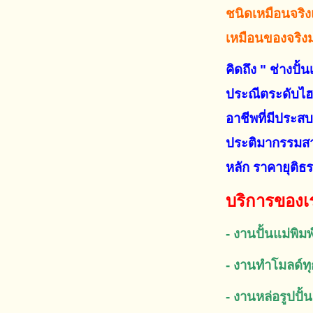
ชนิดเหมือนจริงแต
เหมือนของจริงม
คิดถึง " ช่างปั้
ประณีตระดับไฮค
อาชีพที่มีประสบ
ประติมากรรมสา
หลัก ราคายุติธร
บริการของเ
- งานปั้นแม่พิมพ
- งานทำโมลด์ท
- งานหล่อรูปปั้