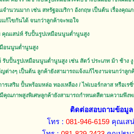
นจำนวนมาก เช่น สหรัฐอเมริกา อังกฤษ เป็นต้น เรื่องคุณภ
มแก้ไขกันได้ จนกว่าลูกค้าจะพอใจ
 คุณเสน่ห์ รับปั้นรูปเหมือนนูนต่ำนูนสูง
หมือนนูนต่ำนูนสูง
ห์ รับปั้นรูปเหมือนนูนต่ำนูนสูง เช่น สัตว์ ประเภท ม้า ช้า
ัญต่างๆ เป็นต้น ลูกค้ายังสามารถแจ้งแก้ไขงานจนกว่าลูก
การเสริม ปั้นพร้อมหล่อ ทองเหลือง / ไฟเบอร์กลาส หรือเรซิ่น
ดีมีคุณภาพสูงพิเศษลูกค้ายังสามารถกำหนดสีตามความพึงพ
ติดต่อสอบถามข้อมูล
โทร :
081-946-6159
คุณเสน
โทร :
081-829-2423
คุณปฐม