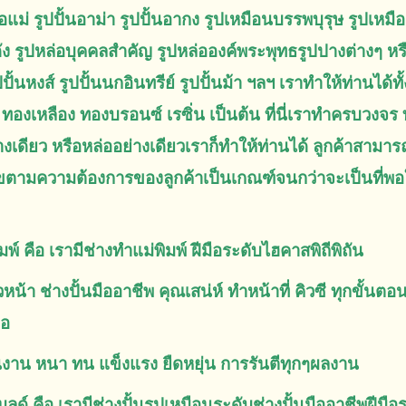
่อแม่ รูปปั้นอาม่า รูปปั้นอากง รูปเหมือนบรรพบุรุษ รูปเหม
ดัง รูปหล่อบุคคลสำคัญ รูปหล่อองค์พระพุทธรูปปางต่างๆ หรือร
ูปปั้นหงส์ รูปปั้นนกอินทรีย์ รูปปั้นม้า ฯลฯ เราทำให้ท่านได
เช่น ทองเหลือง ทองบรอนซ์ เรซิ่น เป็นต้น ที่นี่เราทำครบวงจ
่างเดียว หรือหล่ออย่างเดียวเราก็ทำให้ท่านได้ ลูกค้าสามาร
ขตามความต้องการของลูกค้าเป็นเกณฑ์จนกว่าจะเป็นที่พอใจ
มพ์ คือ เรามีช่างทำแม่พิมพ์ ฝีมือระดับไฮคาสพิถีพิถัน
ัวหน้า ช่างปั้นมืออาชีพ คุณเสน่ห์ ทำหน้าที่ คิวซี ทุกขั้น
เอ
้นงาน หนา ทน แข็งแรง ยืดหยุ่น การรันตีทุกๆผลงาน
มลด์ คือ เรามีช่างปั้นรูปเหมือนระดับช่างปั้นมืออาชีพฝีมือ