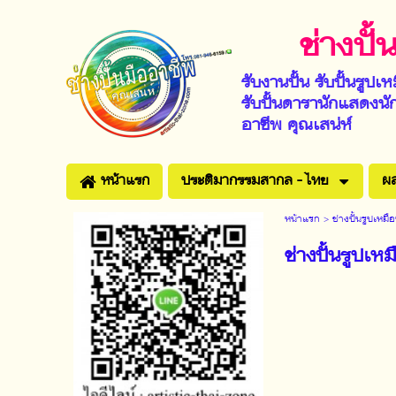
ช่างปั
รับงานปั้น รับปั้นรูปเห
รับปั้นดารานักแสดงนัก
อาชีพ คุณเสน่ห์
หน้าแรก
ประติมากรรมสากล - ไทย
ผล
หน้าแรก
>
ช่างปั้นรูปเหมื
ช่างปั้นรูปเ